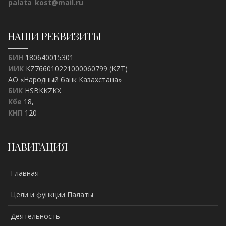
palata_kost@mail.ru
НАШИ РЕКВИЗИТЫ
БИН
180640015301
ИИК
KZ766010221000060799 (KZT)
АО «Народный банк Казахстана»
БИК
HSBKKZKX
Кбе
18,
КНП
120
НАВИГАЦИЯ
Главная
Цели и функции Палаты
Деятельность