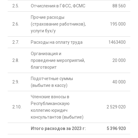
2.5.
Отчисления в ГФСС, ФСМС
88 560
Прочие расходы
2.6.
(страхование работников),
195 000
услуги бух/у
2.7.
Расходы на оплату труда
1463400
Организация и
2.8.
проведение мероприятий,
20 000
благотворит
Подотчетные суммы
2.9.
40 000
(выбытие в кассу)
Членские взносы в
Республиканскаую
2.10.
2 529 020
коллегию юридич
консультантов (выбытие)
Итого расходов за 2023 г:
5 396 920